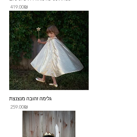
Price
‏419.00 ‏₪
גלימה זהובה מנצנצת
Price
‏259.00 ‏₪