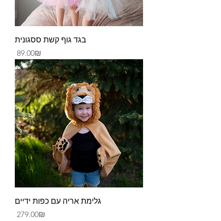
בגד גוף קשת ססגונית
Price
‏89.00 ‏₪
גלימת אריה עם כפות ידיים
Price
‏279.00 ‏₪