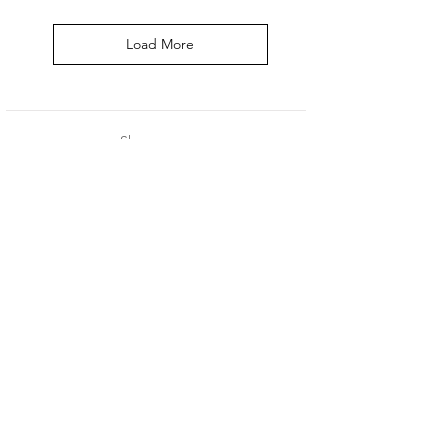
Load More
Shop
About Us
Contact
Stockists
Our Store:
FAQ
Emek
מדיניות החנות
Refaim 20,
German
Colony