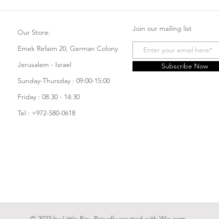
Join our mailing list
Our Store:
Emek Refaim 20, German Colony
Jerusalem - Israel
Subscribe Now
Sunday-Thursday : 09:00-15:00
Friday : 08.30 - 14:30
Tel : +972-580-0618
© 2023 by Little Ray. Proudly created with
Wix.com