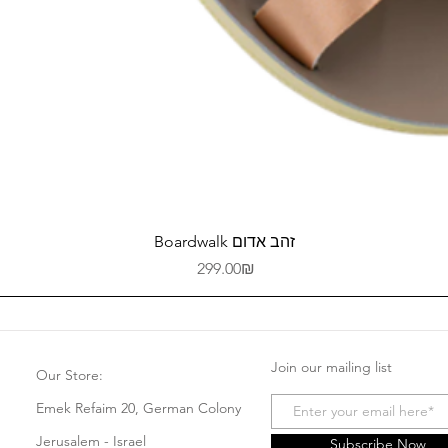
Quick View
Boardwalk זהב אדום
Price
‏299.00 ‏₪
Join our mailing list
Our Store:
Emek Refaim 20, German Colony
Jerusalem - Israel
Subscribe Now