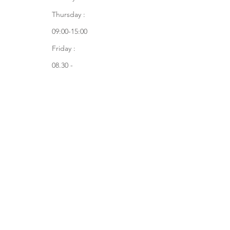
Thursday :
09:00-15:00
Friday :
08.30 -
14:30
Tel : +972-
580-0618
Join our mailing list
Subscribe Now