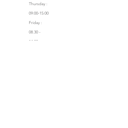
Thursday :
09:00-15:00
Friday :
08.30 -
14:30
Tel : +972-
580-0618
Join our mailing list
Subscribe Now