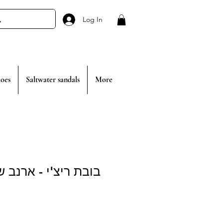
Log In
oes
Saltwater sandals
More