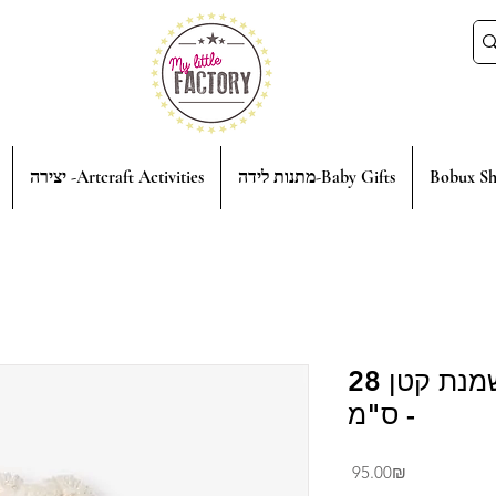
יצירה -Artcraft Activities
מתנות לידה-Baby Gifts
Bobux Sh
בובת ריצ'י - ארנב שמנת קטן 28
ס"מ -
Price
‏95.00 ‏₪