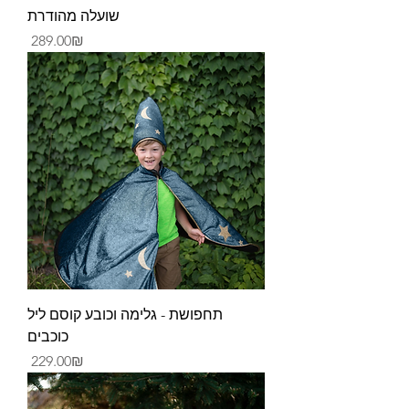
שועלה מהודרת
Price
‏289.00 ‏₪
תחפושת - גלימה וכובע קוסם ליל
כוכבים
Price
‏229.00 ‏₪