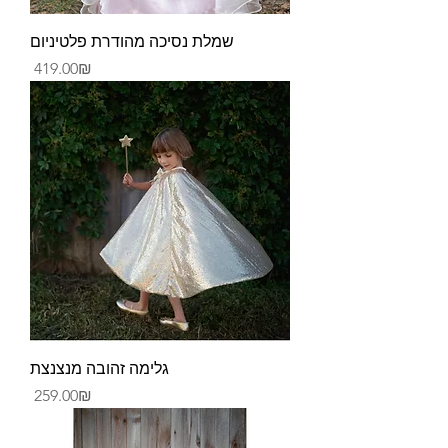
שמלת נסיכה מהודרת פלטיניום
Price
‏419.00 ‏₪
גלימה זהובה מנצנצת
Price
‏259.00 ‏₪