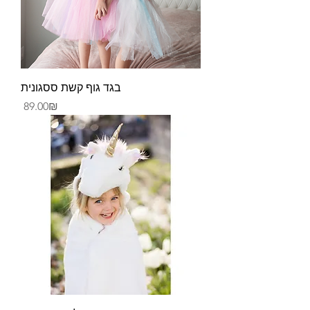
בגד גוף קשת ססגונית
Price
‏89.00 ‏₪