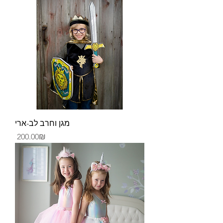
מגן וחרב לב-ארי
Price
‏200.00 ‏₪