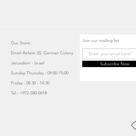
Join our mailing list
Our Store:
Emek Refaim 20, German Colony
Jerusalem - Israel
Subscribe Now
Sunday-Thursday : 09:00-15:00
Friday : 08.30 - 14:30
Tel : +972-580-0618