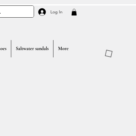
Log In
oes
Saltwater sandals
More